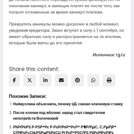
окончании каникул, и заемщик платит ее после того, как
погасит отложенные за время каникул платежи.
Прекратить каникулы можно досрочно в любой момент,
уведомив кредитора. Закон вступит в силу с 1 сентября, он
имеет обратную силу и распространяется на те ипотеки,
которые были взяты до его принятия.
Источник:
rg.ru
Share this content:
Похожие Записи:
Набиуллина объяснила, почему ЦБ снизил ключевую ставку
После елочки под яблоню: народ стал свидетелем
непотребств Волочковой
РћРґРёРЅ Р·РЅР°Рє Р·РѕРґРёР°РєР° Р¶РґРµС‚ С‚РµРјР°
СѓРІРѕР»СЊРЅРµРЅРёСЏ РІ РєР°РЅСѓРЅ РќРѕРІРѕРіРѕ