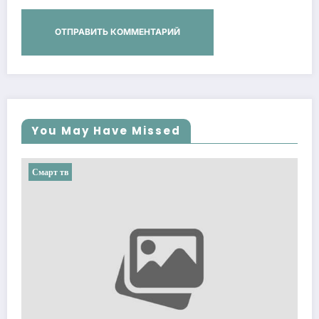
You May Have Missed
Смарт тв