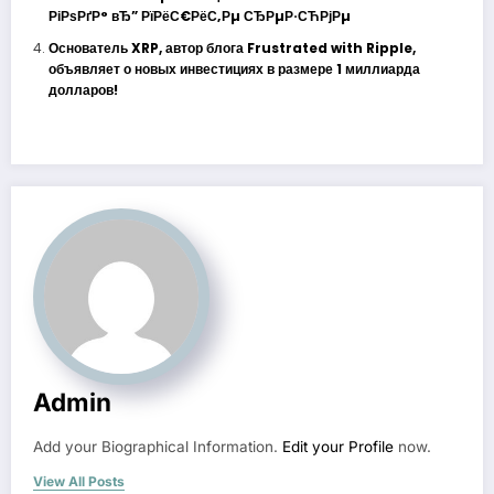
РіРѕРґР° вЂ” РїРёС€РёС‚Рµ СЂРµР·СЋРјРµ
Основатель XRP, автор блога Frustrated with Ripple,
объявляет о новых инвестициях в размере 1 миллиарда
долларов!
Admin
Add your Biographical Information.
Edit your Profile
now.
View All Posts