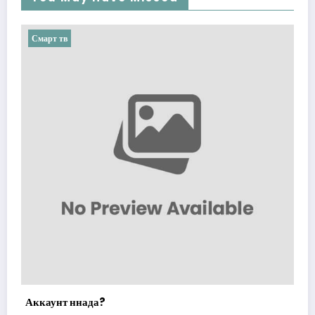
Смарт тв
Аккаунт ннада?