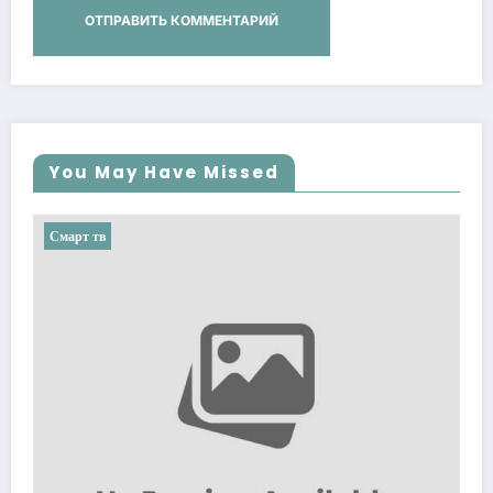
You May Have Missed
Смарт тв