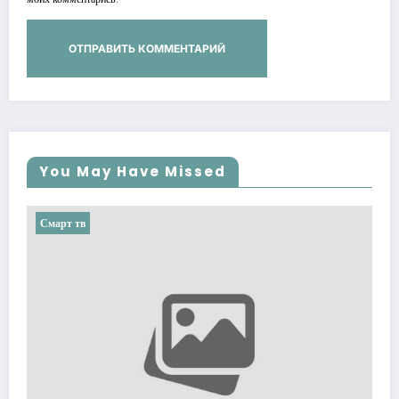
You May Have Missed
Смарт тв