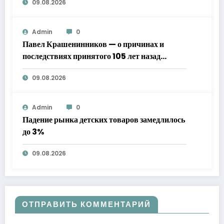
09.08.2026
Admin
0
Павел Крашенинников — о причинах и
последствиях принятого 105 лет назад
декрета Совнаркома о новой экономической
09.08.2026
политике
Admin
0
Падение рынка детских товаров замедлилось
до 3%
09.08.2026
ОТПРАВИТЬ КОММЕНТАРИЙ