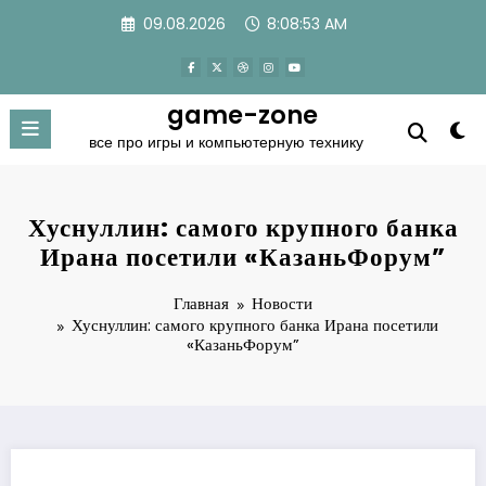
Перейти
09.08.2026
8:08:53 AM
к
содержимому
game-zone
все про игры и компьютерную технику
Хуснуллин: самого крупного банка
Ирана посетили «КазаньФорум”
Главная
Новости
Хуснуллин: самого крупного банка Ирана посетили
«КазаньФорум”