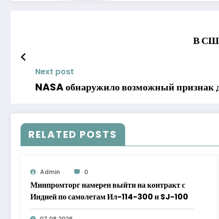
В США
Next post
NASA обнаружило возможный признак д
RELATED POSTS
Admin
0
Минпромторг намерен выйти на контракт с
Индией по самолетам Ил-114-300 и SJ-100
07.08.2026