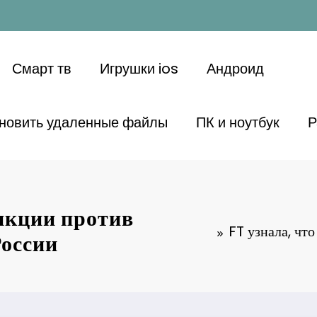
Смарт тв
Игрушки ios
Андроид
ановить удаленные файлы
ПК и ноутбук
Р
анкции против
FT узнала, чт
России