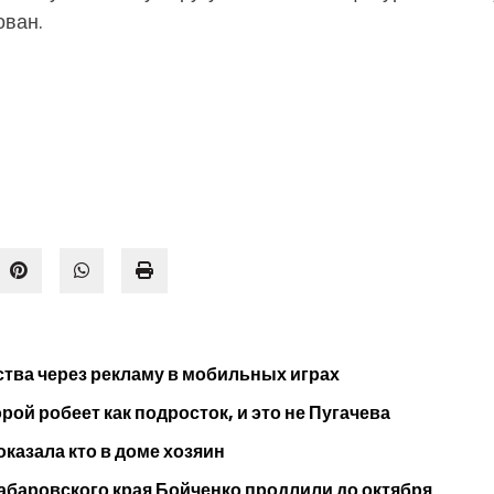
ован.
тва через рекламу в мобильных играх
ой робеет как подросток, и это не Пугачева
оказала кто в доме хозяин
абаровского края Бойченко продлили до октября