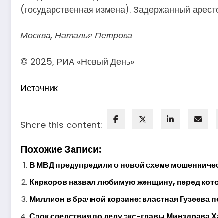
(государственная измена). Задержанный арест
Москва, Наталья Петрова
© 2025, РИА «Новый День»
Источник
Share this content:
Похожие Записи:
В МВД предупредили о новой схеме мошенничес
Киркоров назвал любимую женщину, перед котор
Миллион в брачной корзине: властная Гузеева п
Срок следствия по делу экс-главы Минздрава Х