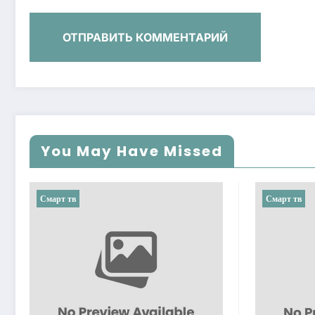
You May Have Missed
Смарт тв
Смарт тв