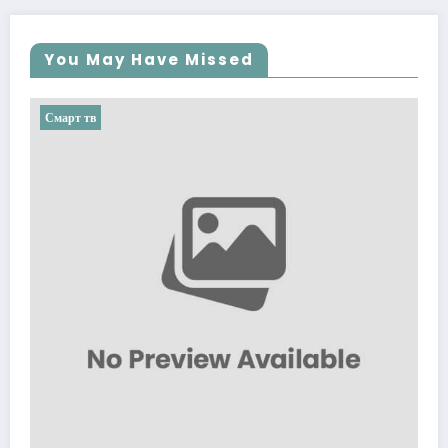
You May Have Missed
Смарт тв