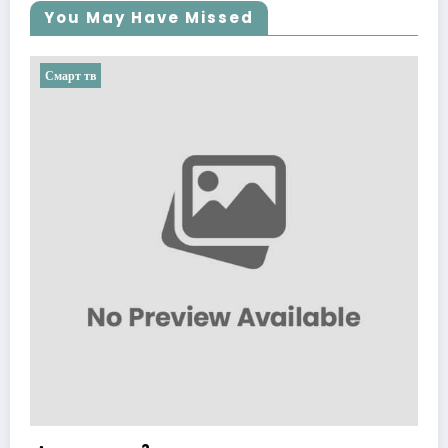
You May Have Missed
Смарт тв