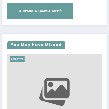
You May Have Missed
Смарт тв