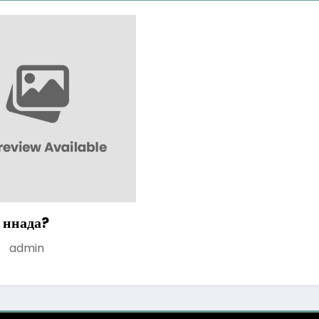
 ннада?
admin