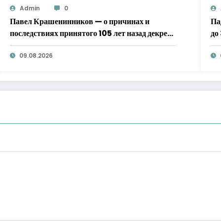
Admin
0
Павел Крашенинников — о причинах и
Па
последствиях принятого 105 лет назад декрета
до
Совнаркома о новой экономической политике
09.08.2026