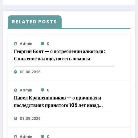
RELATED POSTS
Admin
0
Георгий Бовт — о потреблении алкоголя:
Снижение налицо, но есть нюансы
09.08.2026
Admin
0
Павел Крашенинников — о причинах и
последствиях принятого 105 лет назад
декрета Совнаркома о новой экономической
09.08.2026
политике
Admin
0