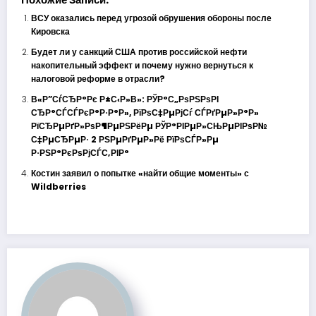
ВСУ оказались перед угрозой обрушения обороны после
Кировска
Будет ли у санкций США против российской нефти
накопительный эффект и почему нужно вернуться к
налоговой реформе в отрасли?
В«Р”СѓСЂР°Рє Р±С‹Р»В»: РЎР°С„РѕРЅРѕРІ
СЂР°СЃСЃРєР°Р·Р°Р», РїРѕС‡РµРјСѓ СЃРґРµР»Р°Р»
РїСЂРµРґР»РѕР¶РµРЅРёРµ РЎР°РІРµР»СЊРµРІРѕР№
С‡РµСЂРµР· 2 РЅРµРґРµР»Рё РїРѕСЃР»Рµ
Р·РЅР°РєРѕРјСЃС‚РІР°
Костин заявил о попытке «найти общие моменты» с
Wildberries