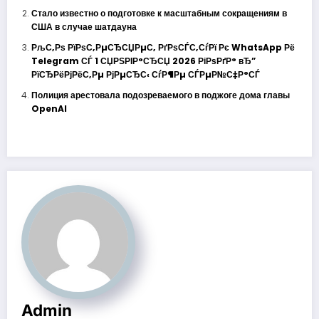
Стало известно о подготовке к масштабным сокращениям в
США в случае шатдауна
РљС‚Рѕ РїРѕС‚РµСЂСЏРµС‚ РґРѕСЃС‚СѓРї Рє WhatsApp Рё
Telegram СЃ 1 СЏРЅРІР°СЂСЏ 2026 РіРѕРґР° вЂ”
РїСЂРёРјРёС‚Рµ РјРµСЂС‹ СѓР¶Рµ СЃРµР№С‡Р°СЃ
Полиция арестовала подозреваемого в поджоге дома главы
OpenAI
Admin