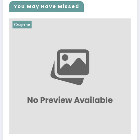
You May Have Missed
Смарт тв