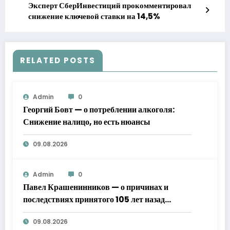
Эксперт СберИнвестиций прокомментировал
снижение ключевой ставки на 14,5%
RELATED POSTS
Admin
0
Георгий Бовт — о потреблении алкоголя:
Снижение налицо, но есть нюансы
09.08.2026
Admin
0
Павел Крашенинников — о причинах и
последствиях принятого 105 лет назад
декрета Совнаркома о новой экономической
09.08.2026
политике