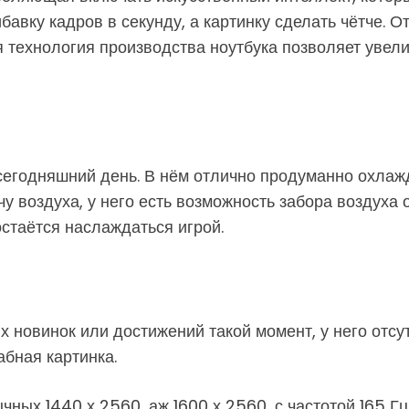
бавку кадров в секунду, а картинку сделать чётче. О
вая технология производства ноутбука позволяет уве
егодняшний день. В нём отлично продуманно охлажде
 воздуха, у него есть возможность забора воздуха о
остаётся наслаждаться игрой.
х новинок или достижений такой момент, у него отсут
бная картинка.
ых 1440 х 2560, аж 1600 х 2560, с частотой 165 Гц