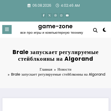
Перейти
06.08.2026
4:02:47 AM
к
содержимому
game-zone
все про игры и компьютерную технику
Brale запускает регулируемые
стейблкоины на Algorand
Главная
Новости
Brale запускает регулируемые стейблкоины на Algorand