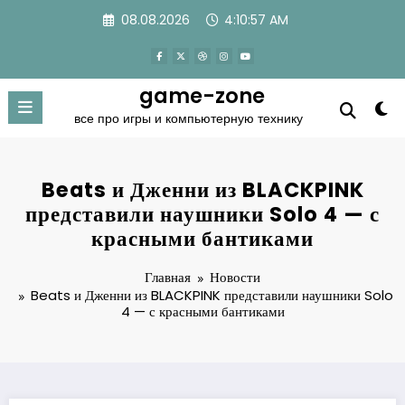
Перейти
08.08.2026
4:10:57 AM
к
содержимому
game-zone
все про игры и компьютерную технику
Beats и Дженни из BLACKPINK
представили наушники Solo 4 — с
красными бантиками
Главная
Новости
Beats и Дженни из BLACKPINK представили наушники Solo
4 — с красными бантиками