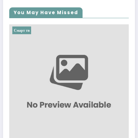
You May Have Missed
Смарт тв