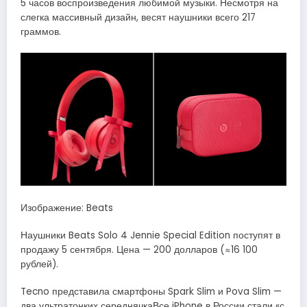
5 часов воспроизведения любимой музыки. Несмотря на
слегка массивный дизайн, весят наушники всего 217
граммов.
Изображение: Beats
Наушники Beats Solo 4 Jennie Special Edition поступят в
продажу 5 сентября. Цена — 200 долларов (≈16 100
рублей).
Tecno представила смартфоны Spark Slim и Pova Slim —
два ультратонких середнячкаВсе iPhone в России стали «с