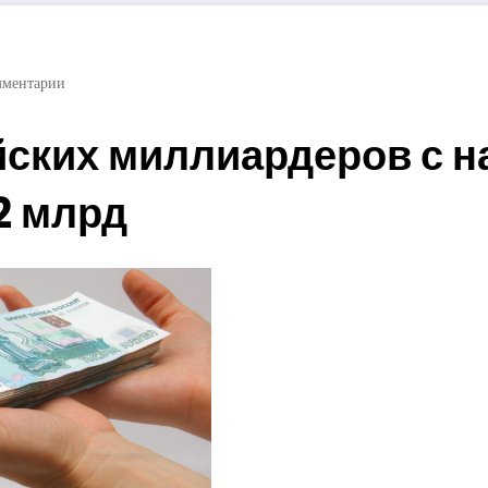
мментарии
йских миллиардеров с н
2 млрд