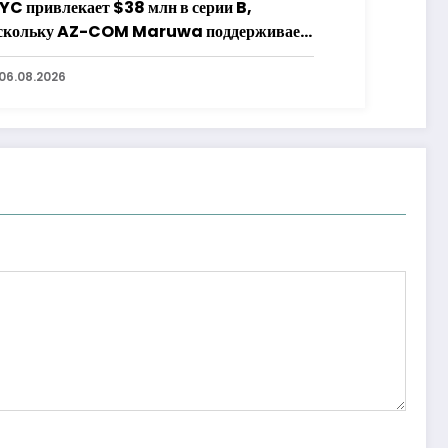
YC привлекает $38 млн в серии B,
скольку AZ-COM Maruwa поддерживает
ейблкоин в иенах
06.08.2026