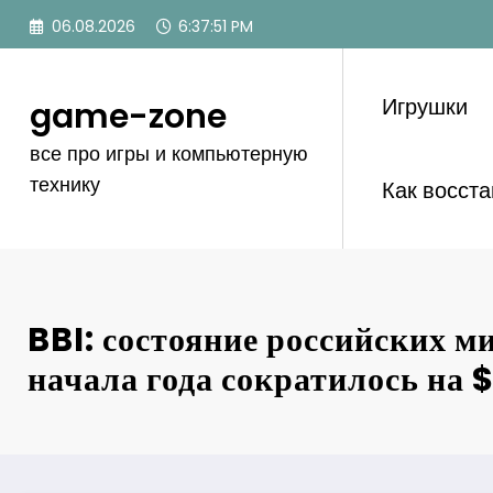
Перейти
06.08.2026
6:37:52 PM
к
содержимому
Игрушки
game-zone
все про игры и компьютерную
технику
Как восст
BBI: состояние российских м
начала года сократилось на 