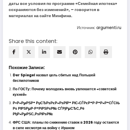
даты все условия по программе «Семейная ипотека»
сохраняются без изменений», – говорится в
материалах на сайте Минфина.
Источник:
argumenti.ru
Share this content:
Похожие Записи:
Der Spiegel назвал цель сбитых над Польшей
беспилотников
По ГОСТу: Почему молодежь вновь увлекается «советской
кухней»
Р•Р»РµРЅР° РџСЂРѕРєР»РѕРІР° РІС‹СЃРєР°Р·Р°Р»Р°СЃСЊ
Рѕ РІРЅРµР·Р°РїРЅРѕР№ СЃРјРµСЂС‚Рё
РђР»РµРЅС‚РѕРІРѕР№
ФРС США: планы по снижению ставок в 2026 году остаются
в силе несмотря на войну с Ираном