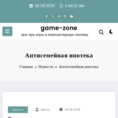
Перейти
06.08.2026
2:48:23 AM
к
содержимому
game-zone
все про игры и компьютерную технику
Антисемейная ипотека
Главная
Новости
Антисемейная ипотека
Новости
Admin
30.06.2026