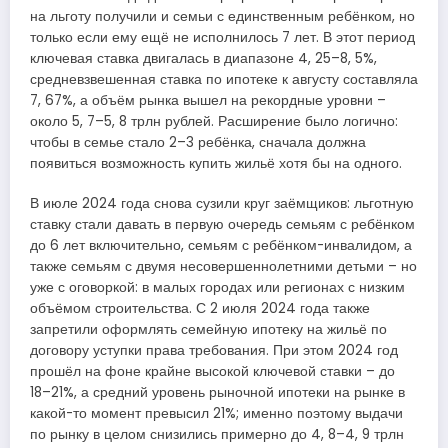
на льготу получили и семьи с единственным ребёнком, но
только если ему ещё не исполнилось 7 лет. В этот период
ключевая ставка двигалась в диапазоне 4, 25–8, 5%,
средневзвешенная ставка по ипотеке к августу составляла
7, 67%, а объём рынка вышел на рекордные уровни –
около 5, 7–5, 8 трлн рублей. Расширение было логично:
чтобы в семье стало 2–3 ребёнка, сначала должна
появиться возможность купить жильё хотя бы на одного.
В июле 2024 года снова сузили круг заёмщиков: льготную
ставку стали давать в первую очередь семьям с ребёнком
до 6 лет включительно, семьям с ребёнком-инвалидом, а
также семьям с двумя несовершеннолетними детьми – но
уже с оговоркой: в малых городах или регионах с низким
объёмом строительства. С 2 июля 2024 года также
запретили оформлять семейную ипотеку на жильё по
договору уступки права требования. При этом 2024 год
прошёл на фоне крайне высокой ключевой ставки – до
18–21%, а средний уровень рыночной ипотеки на рынке в
какой-то момент превысил 21%; именно поэтому выдачи
по рынку в целом снизились примерно до 4, 8–4, 9 трлн