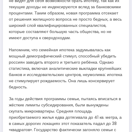
не видят для себя возможности брать ипотеку, так как их
текущие доходы не индексируются вслед за банковскими
процентами. Таким образом, новая программа отсекает
от решения жилищного вопроса не просто бедных, а весь
широкий слой квалифицированных специалистов,
которые составляют большую часть общества, но не
имеют доступа к сверхдоходам.
Напомним, что семейная ипотека задумывалась как
мощный демографический стимул, способный убедить
россиян заводить второго и третьего ребёнка. Однако
статистика, включая аналитические выкладки крупнейших
банков и исследовательских центров, неумолима: ипотека
не стимулирует рождаемость. Она лишь консервирует
бедность.
За годы действия программы семьи, пытаясь вписаться в
жёсткие лимиты субсидирования, были вынуждены
скупать микроквартиры. Средняя площадь
приобретаемого жилья едва дотягивала до 41 кв. метра, а
в самых дорогих локациях этот показатель падал до 38
«квадратов». Государство фактически загоняло семьи с