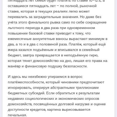
пятнадцать лет семья будет платить по ставке 10–12%, а
оставшиеся пятнадцать лет – по полной, рыночной
ставке, которая в текущих реалиях легко может
перевалить за заградительные значения. Но даже без
учёта этого финального рывка само по себе сокращение
льготного периода в два раза при одновременном
повышении базовой ставки приводит к тому, что
ежемесячные аннуитетные взносы вырастают минимум в
два, а то и в два с половиной раза. Платёж, который ещё
вчера казался подъёмным и вписывался в семейный
бюджет, завтра превращается в неподъёмную гирю,
которая тянет домохозяйство на дно, лишая его права на
манёвр и финансовую подушку безопасности.
И здесь мы неизбежно упираемся в вопрос
платёжеспособности, который чиновники предпочитают
игнорировать, оперируя абстрактными триллионами
бюджетных субсидий. Если обратиться к результатам
недавних социологических и экономических опросов
домохозяйств, посвящённых долговой нагрузке и оценке
доступности кредитов, картина вырисовывается
печальная.