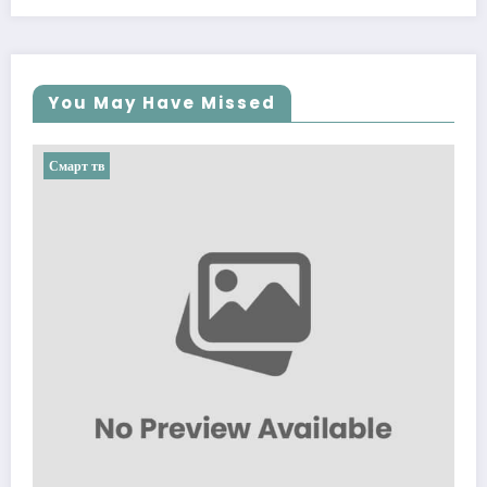
You May Have Missed
Смарт тв