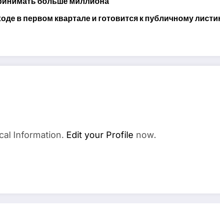
принимать больше миллиона
оде в первом квартале и готовится к публичному листи
cal Information.
Edit your Profile
now.