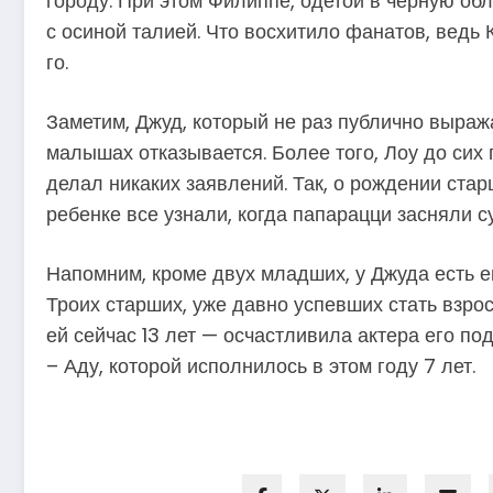
городу. При этом Филиппе, одетой в черную о
с осиной талией. Что восхитило фанатов, ведь
го.
Заметим, Джуд, который не раз публично выража
малышах отказывается. Более того, Лоу до сих 
делал никаких заявлений. Так, о рождении ста
ребенке все узнали, когда папарацци засняли с
Напомним, кроме двух младших, у Джуда есть ещ
Троих старших, уже давно успевших стать взр
ей сейчас 13 лет — осчастливила актера его по
– Аду, которой исполнилось в этом году 7 лет.