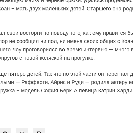
блегающую майку и черные брюки, удалось продемон
 Коан – мать двух маленьких детей. Старшего она р
л свои восторги по поводу того, как ему нравится б
пор не сообщил ни пол, ни имена своих общих с Коан 
ршего Лоу проговорился во время интервью — много 
упругов с новой коляской на прогулке.
е пятеро детей. Так что по этой части он перегнал 
ослыми — Рафферти, Айрис и Руди — родила актеру е
дружка – модель София Берк. А певица Кэтрин Харди